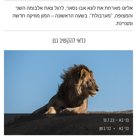
תמצית הפודקאסט
אליוט מארחת את לונא אבו נסאר, לרגל צאת אלבומה השני
והמצופה, "מערבולת". בשעה הראשונה – המון מוזיקה חדשה
ומצויינת.
כדאי להקשיב גם:
בני בא – 13.7.23
בני בא
בני בשן