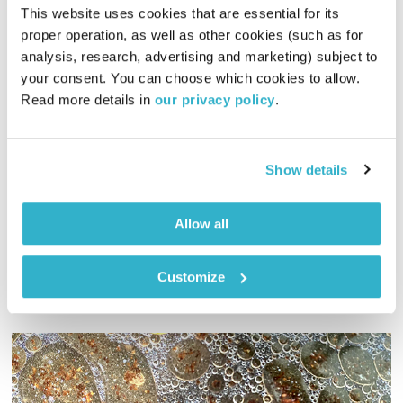
This website uses cookies that are essential for its 
proper operation, as well as other cookies (such as for 
analysis, research, advertising and marketing) subject to 
תיבת מח
your consent. You can choose which cookies to allow. 
גשרים וסודות
רובן להב
ויוסי בבליקי
Read more details in 
our privacy policy
.
01:58:50
18.06.26
Show details
מסיבות מחזור, מונדיאל הוותיקים וחזן ירושלמי: את מי הייתם
לוקחים אתכם לתיבה אבודה.
אודיו
Allow all
Customize