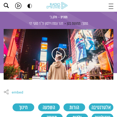
מסכים – חלק ב'
מתוך:
תחושת בטן
זהר צמח וילסון
וד"ר מוטי לוי
embed
אלטרנטיבה
הורות
השפעה
חינוך