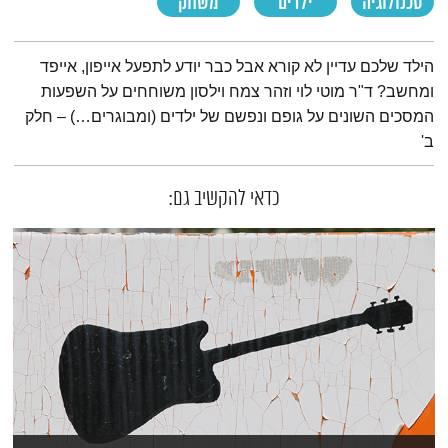
טכנולוגיה
ילדים
משחק
תמצית הפודקאסט
הילד שלכם עדיין לא קורא אבל כבר יודע לתפעל אייפון, אייפד
ומחשב? ד"ר מוטי לוי וזהר צמח וילסון משוחחים על השפעות
המסכים השונים על גופם ונפשם של ילדים (ומבוגרים…) – חלק
ב'
כדאי להקשיב גם: