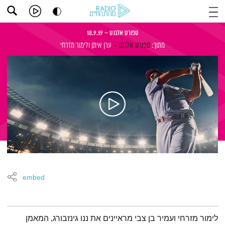
ספורט אלגנט – 18.9.19
מתוך:
ספורט אלגנט
ערן איתן
ולימור מזרחי
embed
תמצית הפודקאסט
לימור מזרחי ועמיר בן צבי מראיינים את ננו גינזבורג, המאמן