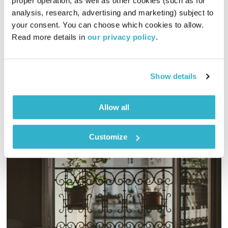
proper operation, as well as other cookies (such as for 
analysis, research, advertising and marketing) subject to 
מקומיקס – 16.7.20
your consent. You can choose which cookies to allow. 
מקומיקס
אליוט
Read more details in 
our privacy policy
.
02:00:17
16.07.20
שעתיים של מוזיקה מקומית ממוקססת היטב בידי אליוט
Show details
אודיו
Allow all
Customize