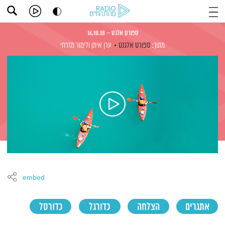
ספורט אלגט – 16.10.18
מתוך:
ספורט אלגנט
ערן איתן
ולימור מזרחי
embed
אתגרים
הצלחה
כדורגל
כדורסל