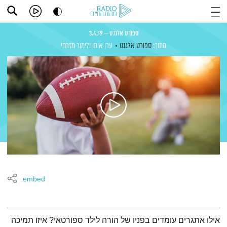
ספורט אלגנט – 3.4.19
מתוך:
ספורט אלגנט
ערן איתן
ולימור מזרחי
embed
תמצית הפודקאסט
אילו אתגרים עומדים בפניו של הורה לילד ספורטאי? איזו תמיכה