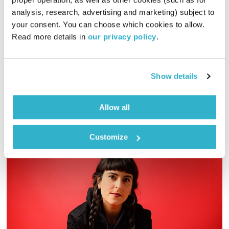
כל יום מחדש – 12.7.26
analysis, research, advertising and marketing) subject to 
כל יום מחדש
אמיר פרי
your consent. You can choose which cookies to allow. 
00:57:30
12.07.26
Read more details in 
our privacy policy
.
שעה של מוזיקה מעולה לבוקר. כל בוקר – בעריכת ובהגשת אמיר
פרי
Show details
אודיו
Allow all
Customize