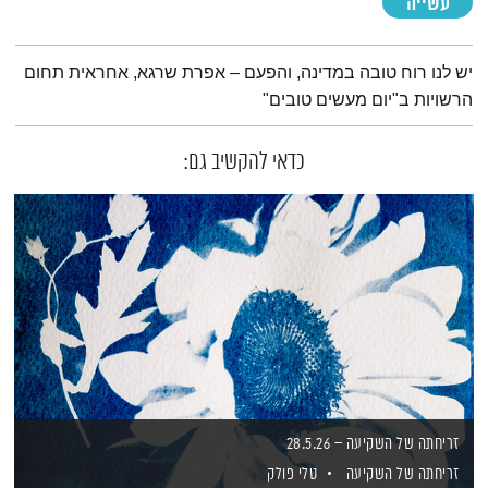
עשייה
תמצית הפודקאסט
יש לנו רוח טובה במדינה, והפעם – אפרת שרגא, אחראית תחום
הרשויות ב"יום מעשים טובים"
כדאי להקשיב גם:
זריחתה של השקיעה – 28.5.26
זריחתה של השקיעה
טלי פולק