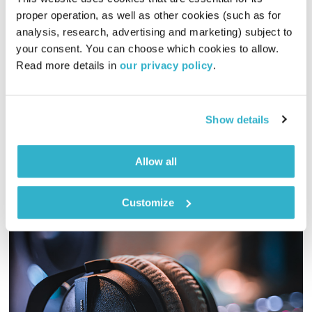
התבוננות סביבתית חברתית – 16.11.20
proper operation, as well as other cookies (such as for 
התבוננות
דליק ווליניץ
ושמואל שאול
analysis, research, advertising and marketing) subject to 
your consent. You can choose which cookies to allow. 
00:30:46
16.11.20
Read more details in 
our privacy policy
.
שלומית שרביט ברזילי ודליק ווליניץ בשעה מרחיבת פרספקטיבה על
החברה והסביבה בה אנו חיים, והפעם: על תודעה ואמונה, חג
הסיגד ובפארקים בגליל העליון החלו לאסור שימוש בכלים חד
Show details
פעמיים
אודיו
Allow all
Customize