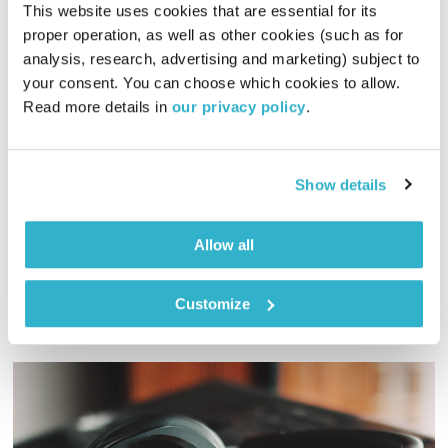
This website uses cookies that are essential for its 
proper operation, as well as other cookies (such as for 
שירים שורות ושקט – 1.6.24
analysis, research, advertising and marketing) subject to 
שירים, שורות ושקט
בני בשן
your consent. You can choose which cookies to allow. 
Read more details in 
our privacy policy
.
01:00:02
30.05.24
הפעם וואיי וואיי וואיי איזה חתול. סמוראי זקן ומזדקן. כזה שזוכר
את משה רב על התורה עם מלאכים ואלוהים. ומוסיקה? נדהמת.
Show details
יופי. טפו עלינו
אודיו
Allow all
Customize