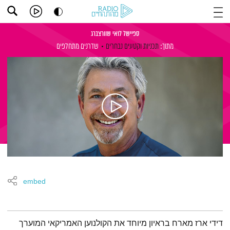
ספיישל לואי שוורצברג
מתוך:
תכניות וקטעים נבחרים
שדרנים מתחלפים
embed
תמצית הפודקאסט
דידי ארז מארח בראיון מיוחד את הקולנוען האמריקאי המוערך