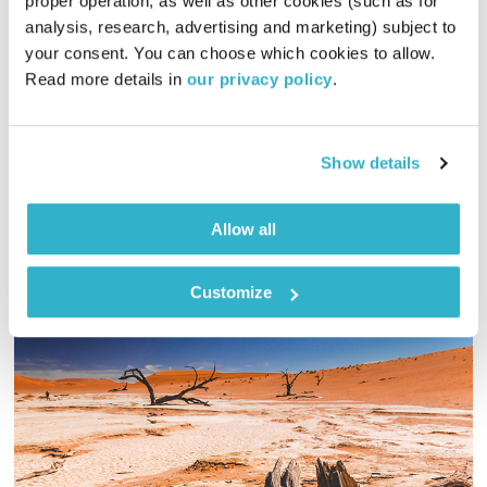
proper operation, as well as other cookies (such as for 
analysis, research, advertising and marketing) subject to 
כל יום מחדש – 28.2.21
your consent. You can choose which cookies to allow. 
כל יום מחדש
אמיר פרי
Read more details in 
our privacy policy
.
00:56:06
28.02.21
שעה של מוזיקה מעולה להתעורר איתה, בעריכת ובהגשת אמיר פרי
Show details
אודיו
Allow all
Customize