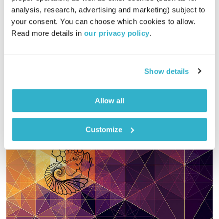
עולם קטן – לקט לייב סשן 4
analysis, research, advertising and marketing) subject to 
עולם קטן
אורי בנקהלטר
your consent. You can choose which cookies to allow. 
01:58:28
01.03.17
Read more details in 
our privacy policy
.
תכנית שכולה ביצועים לייב אקוסטים שהוקלטו בעולם קטן.
Show details
אודיו
Allow all
Customize