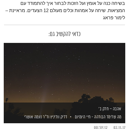
בשיחה כנה על אומץ ועל הזכות לבחור איך להתמודד עם
המציאות. שיחה על אמהות וכלים מעולם 12 הצעדים. מראיינת –
לימור פראג
כדאי להקשיב גם:
אהבה – חלק ב'
מה שלימד הבודהה - חיי היומיום
דליק ווליניץ
וד"ר נעמה אושרי
00:59:12
02.11.17