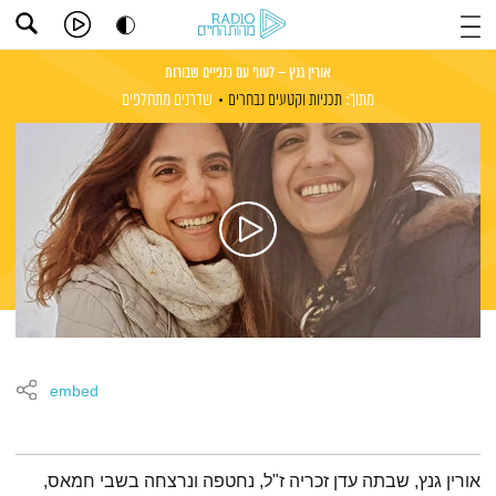
אורין גנץ – לעוף עם כנפיים שבורות
מתוך:
תכניות וקטעים נבחרים
שדרנים מתחלפים
embed
תמצית הפודקאסט
אורין גנץ, שבתה עדן זכריה ז"ל, נחטפה ונרצחה בשבי חמאס,