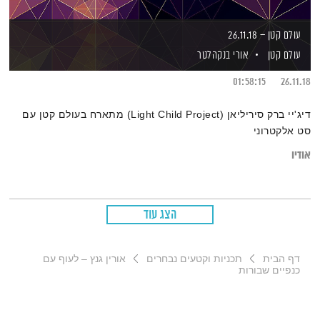
עולם קטן – 26.11.18
עולם קטן
אורי בנקהלטר
01:58:15
26.11.18
דיג'יי ברק סיריליאן (Light Child Project) מתארח בעולם קטן עם
סט אלקטרוני
אודיו
הצג עוד
דף הבית
תכניות וקטעים נבחרים
אורין גנץ – לעוף עם
כנפיים שבורות