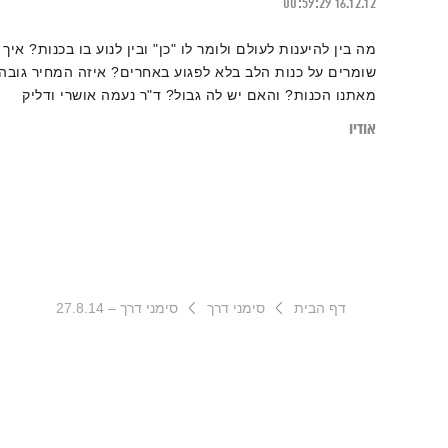
00:59:29
16.12.12
מה בין להיענות לעולם ולומר לו "כן" ובין לנוע בו בכנות? איך
שומרים על כנות הלב בלא לפגוע באחרים? איזה המחיר גובה
מאתנו הכנות? והאם יש לה גבול? ד"ר נעמה אושרי ודליק
ווליניץ משוחחים בכנות על הכנות.
אודיו
דף הבית
סימני דרך
סימני דרך – 27.8.14