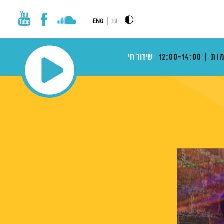
|
עב
ENG
ות
12:00-14:00
שידור חי