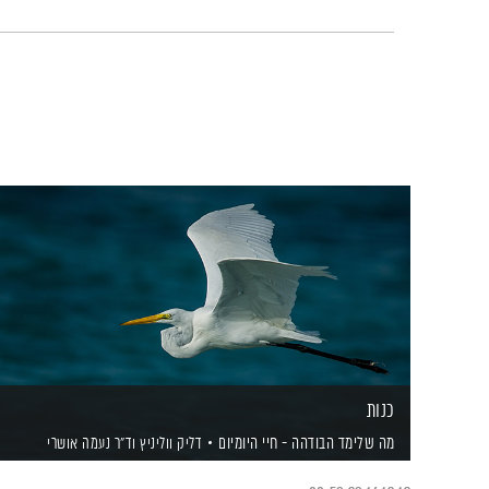
כנות
מה שלימד הבודהה - חיי היומיום
דליק ווליניץ
וד"ר נעמה אושרי