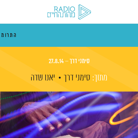
התרוממ
סימני דרך – 27.8.14
מתוך:
סימני דרך
יאנו שדה