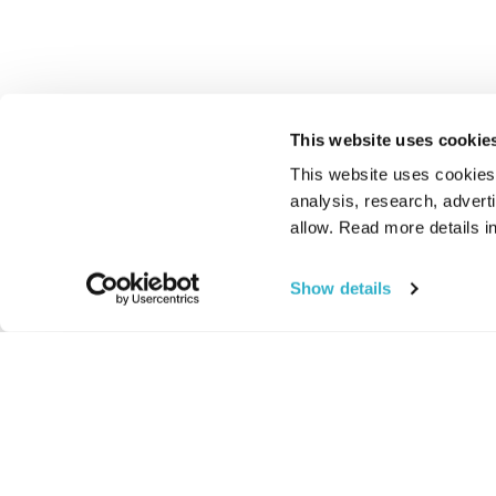
This website uses cookie
This website uses cookies t
analysis, research, advert
allow. Read more details in
Show details