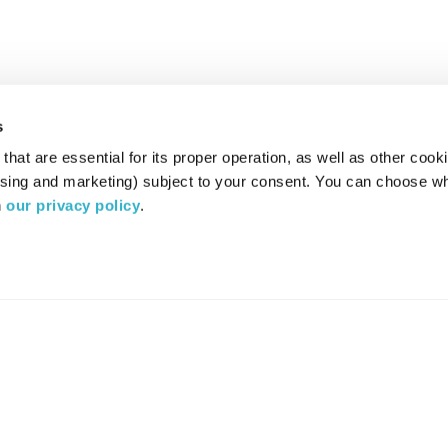
s
hat are essential for its proper operation, as well as other cooki
ising and marketing) subject to your consent. You can choose wh
 
our privacy policy
.
רדיו מהות החיים משדר ב:
ערוץ 87
YES
סלקום
TV
TUNE IN