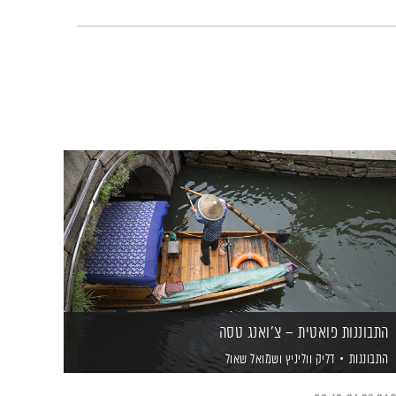
התבוננות פואטית – צ'ואנג טסה
התבוננות
דליק ווליניץ
ושמואל שאול