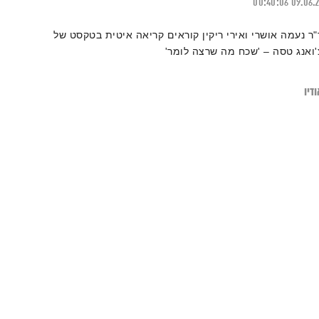
00:40:06
09.06.
"ר נעמה אושרי ואירי ריקין קוראים קריאה איטית בטקסט של
'ואנג טסה – 'שכח מה שרצה לומר'
דיו