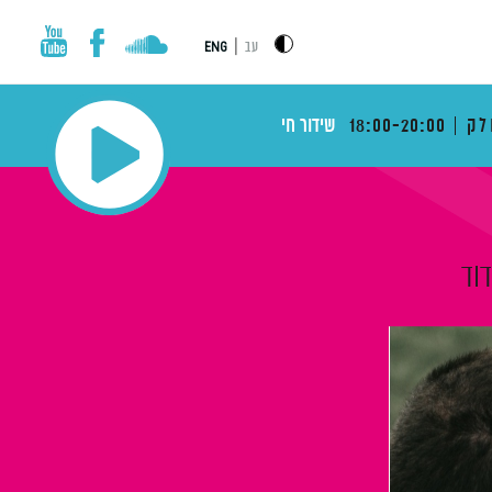
|
עב
ENG
לק
18:00-20:00
שידור חי
דוד