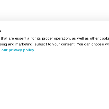
s
hat are essential for its proper operation, as well as other cooki
ising and marketing) subject to your consent. You can choose wh
 
our privacy policy
.
רדיו מהות החיים משדר ב:
ערוץ 87
YES
סלקום
TV
TUNE IN