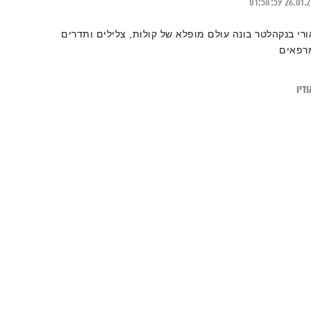
01:58:59
26.01.
ורי בנקהלטר בונה עולם מופלא של קולות, צלילים ותדרים
רפאים
דיו