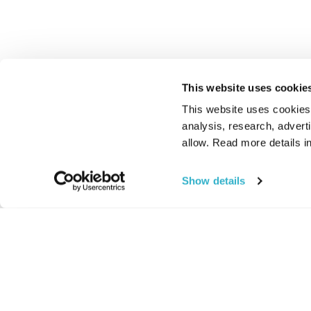
This website uses cookie
This website uses cookies t
analysis, research, advert
allow. Read more details in
Show details