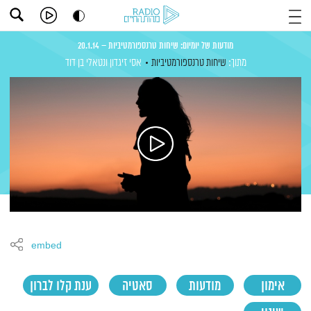
מודעות של יומיום: שיחות טרנספורמטיביות – 20.1.14
מתוך:
שיחות טרנספורמטיביות
אסי זיגדון
ונטאלי בן דוד
embed
אימון
מודעות
סאטיה
ענת קלו לברון