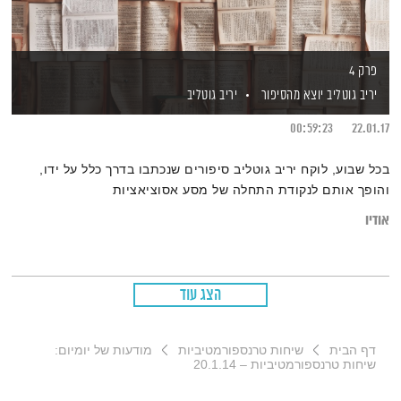
פרק 4
יריב גוטליב יוצא מהסיפור
יריב גוטליב
00:59:23
22.01.17
בכל שבוע, לוקח יריב גוטליב סיפורים שנכתבו בדרך כלל על ידו,
והופך אותם לנקודת התחלה של מסע אסוציאציות
אודיו
הצג עוד
דף הבית
שיחות טרנספורמטיביות
מודעות של יומיום:
שיחות טרנספורמטיביות – 20.1.14