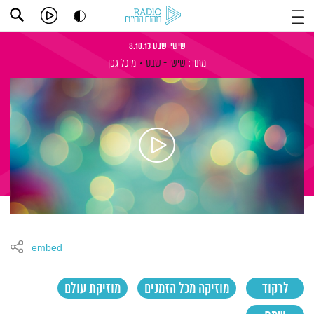
שישי-שבט 8.10.13
מתוך:
שישי - שבט
מיכל גפן
embed
לרקוד
מוזיקה מכל הזמנים
מוזיקת עולם