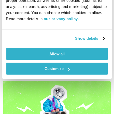
proper operation, as well as other cookies (such as for 
רוח על המים – DJ Duckfood aka Robert Kroos
analysis, research, advertising and marketing) subject to 
אוריינטלי גלובלי
רובן להב
your consent. You can choose which cookies to allow. 
02:00:46
09.01.21
Read more details in 
our privacy policy
.
רובן להב (בלאק לולו) מציג – "אוריינטלי גלובלי" סדרה מיוחדת בה
הוא מארח דיג'ייז, מוזיקאים וסלקטורים מרחבי העולם עם
Show details
פרספקטיבה אישית ומרעננת על צלילי המזרח הכי קרוב, והפעם –
DJ Duckfood aka Robert Kroos (הולנד)
אודיו
Allow all
Customize