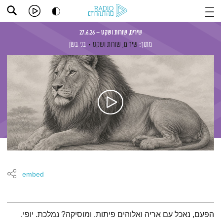
שירים, שורות ושקט – 27.6.26
מתוך:
שירים, שורות ושקט
בני בשן
embed
תמצית הפודקאסט
הפעם, נאכל עם אריה ואלוהים פיתות. ומוסיקה? נמלכת. יופי.