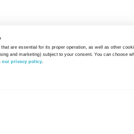
s
hat are essential for its proper operation, as well as other cooki
ising and marketing) subject to your consent. You can choose wh
 
our privacy policy
.
רדיו מהות החיים משדר ב:
ערוץ 87
YES
סלקום
TV
TUNE IN