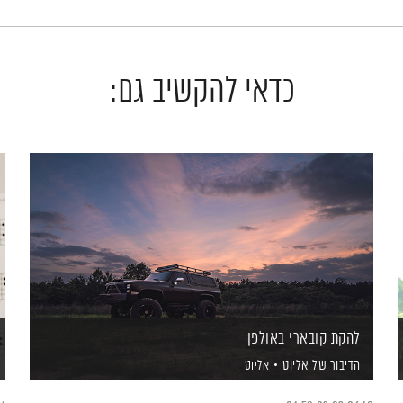
כדאי להקשיב גם:
להקת קובארי באולפן
הדיבור של אליוט
אליוט