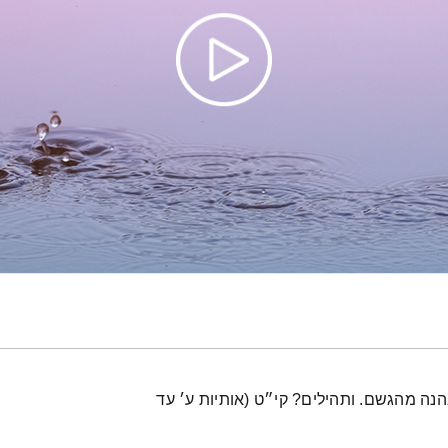
נה מהגשם. ותהילים? קי״ט (אותיות ע׳ עד