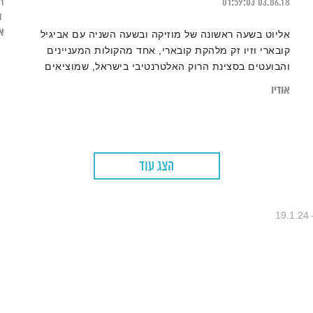
21
01:59:03
03.06.18
1
או
אליוט בשעה ראשונה של מוזיקה ובשעה השניה עם אביגיל
קובארי וזיו זק מלהקת קובארי, אחד מהקולות המעניינים
והבועטים בסצינת הרוק האלטרנטיבי בישראל, שמוציאים
אלבום שלישי. כולל ביצועים Live באולפן.
אודיו
הצג עוד
1