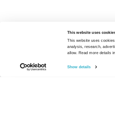
This website uses cookie
This website uses cookies t
analysis, research, advert
allow. Read more details in
Show details