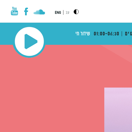
|
עב
ENG
ים
01:00-06:30
שידור חי