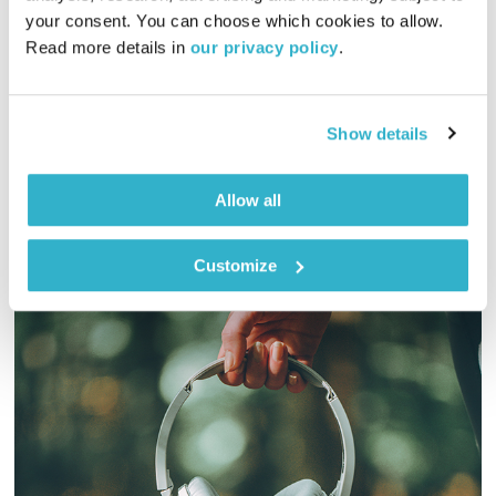
01:00:02
08.05.25
your consent. You can choose which cookies to allow. 
Read more details in 
our privacy policy
.
הפעם, נאהב, נערה וכד חלב ונעניק לה תרנגול ויהלום וסתיו.
ואסתר? ז׳. ומוסיקה? נוסעת. יופי. שבת שלום. טפו עלינו
אודיו
Show details
Allow all
Customize