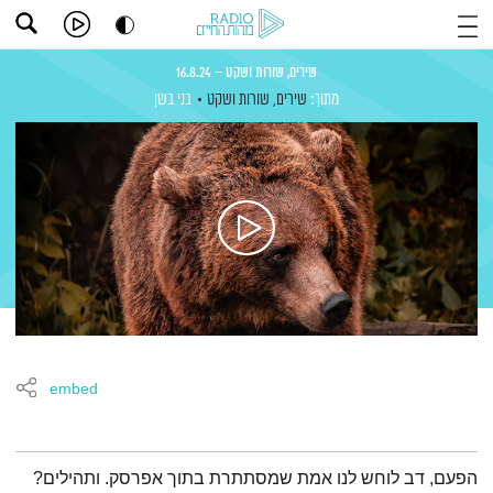
שירים, שורות ושקט – 16.8.24
מתוך:
שירים, שורות ושקט
בני בשן
embed
תמצית הפודקאסט
הפעם, דב לוחש לנו אמת שמסתתרת בתוך אפרסק. ותהילים?