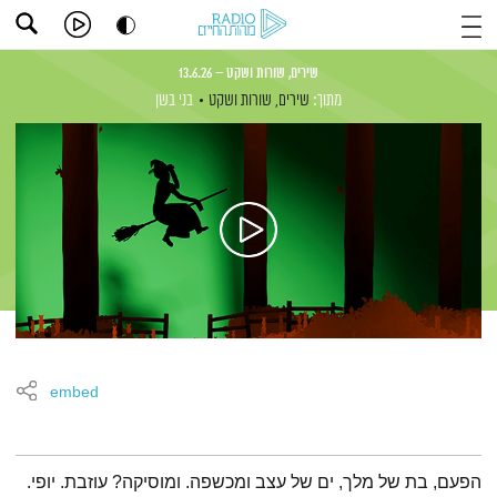
שירים, שורות ושקט – 13.6.26
מתוך:
שירים, שורות ושקט
בני בשן
embed
תמצית הפודקאסט
הפעם, בת של מלך, ים של עצב ומכשפה. ומוסיקה? עוזבת. יופי.