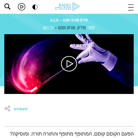
שירים שורות ושקט – 8.6.24
מתוך:
שירים, שורות ושקט
בני בשן
embed
תמצית הפודקאסט
הפעם הקוסם קוסם, המתופף מתופף והתורה תורה. ומוסיקה?