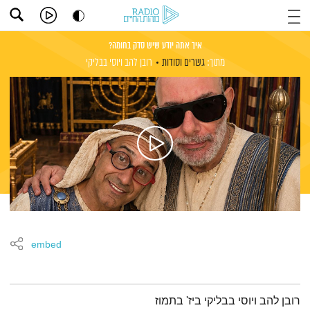
איך אתה יודע שיש סדק בחומה?
מתוך:
גשרים וסודות
רובן להב
ויוסי בבליקי
embed
תמצית הפודקאסט
רובן להב ויוסי בבליקי ביז' בתמוז