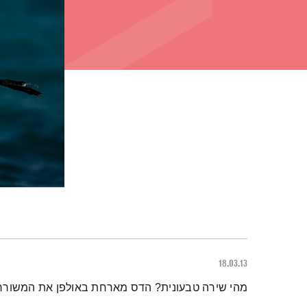
18.03.13
תמצית הפודקאסט
מהי שירה טבעונית? הדס מארחת באולפן את המשורר ו