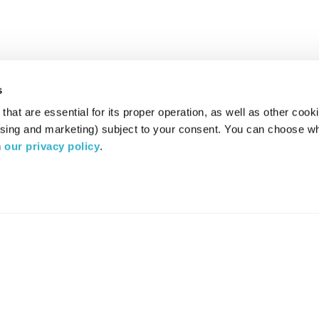
s
hat are essential for its proper operation, as well as other cooki
ising and marketing) subject to your consent. You can choose wh
 
our privacy policy
.
רדיו מהות החיים משדר ב:
ערוץ 87
YES
סלקום
TV
TUNE IN