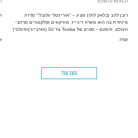
17
02:08:27
08.05.21
רובן להב (בלאק לולו) מציג – "אוריינטלי גלובלי" סדרה
ת
מיוחדת בה הוא מארח דיג'ייז, מוזיקאים וסלקטורים מרחבי
העולם, והפעם – סטים של DJ Ya Tosiba (אזרבייג'ן/פינלנד)
ו-DJ Kasbah (אלג'יר)
אודיו
או
הצג עוד