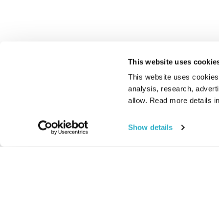
This website uses cookie
This website uses cookies t
analysis, research, advert
allow. Read more details in
Show details