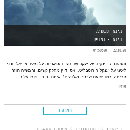
בני בא – 22.10.20
בני בא
בני בשן
01:58:48
22.10.20
והפעם הדרינקים על יעקב שבתאי. והסיגריות על מאיר אריאל. ודני
ליטני על יענקל׳ה רוטבליט. ואסי דיין מחלק קשים. והמשיח חוזר
הביתה. כמו סלאח שבתי. ואלוהים? איתנו. ויופי. וטפו עלינו
אודיו
הצג עוד
דף הבית
רבות הדרכים
אמנות ההתמסרות