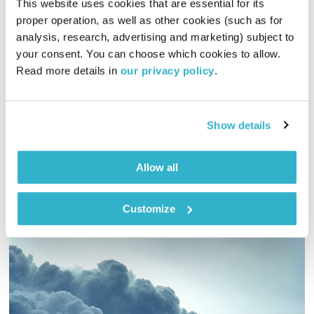
This website uses cookies that are essential for its 
התבוננות סוגרת שבוע – 17.12.20
proper operation, as well as other cookies (such as for 
התבוננות
דליק ווליניץ
ושמואל שאול
analysis, research, advertising and marketing) subject to 
your consent. You can choose which cookies to allow. 
00:46:06
17.12.20
Read more details in 
our privacy policy
.
ד"ר רות קלדרון, דליק ווליניץ ושמואל שאול ברצועה מרחיבת
פרספקטיבה על התובנות והשאלות שעלו במהלך השבוע, והפעם: על
איד אל בנת – חג הבנות, אסתטיקה התורמת לריפוי הנפש ומילה על
Show details
תשוקה
אודיו
Allow all
Customize