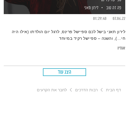
פה זה טוב
לירון תאני
01:29:40
07.06.22
לירון תאני בישל לכם ספיישל פרינס, לרגל יום הולדתו (אילו היה
חי…), והשנה – ספיישל רקיד במיוחד
אודיו
הצג עוד
דף הבית
רבות הדרכים
לחבר את הקרעים