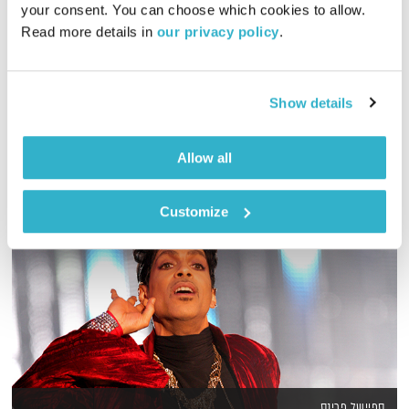
your consent. You can choose which cookies to allow. 
00:59:59
28.07.24
Read more details in 
our privacy policy
.
אמיר פרי בשעה של מוזיקה שתתן לכם קצת חמצן לנשמה
אודיו
Show details
Allow all
Customize
ספיישל פרינס