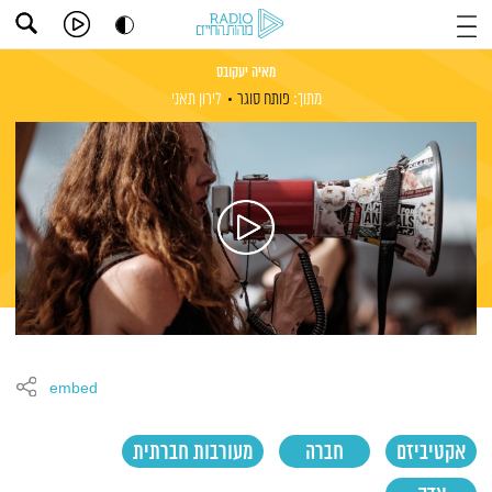
מאיה יעקובס
מתוך:
פותח סוגר
לירון תאני
embed
אקטיביזם
חברה
מעורבות חברתית