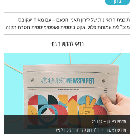
צדק
תמצית הפודקאסט
תוכנית הראיונות של לירון תאני, הפעם – עם מאיה יעקובס
מנכ״לית עמותת צלול, אקטיביסטית ואופטימיסטית חסרת תקנה.
כדאי להקשיב גם:
מדרש ראשון – 20.1.19
מדרש ראשון
ד"ר רות קלדרון
ודליק ווליניץ