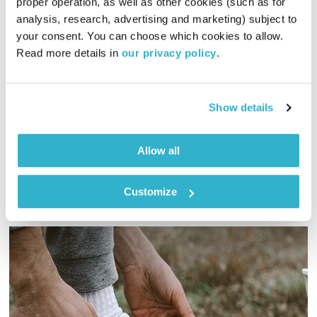
proper operation, as well as other cookies (such as for 
analysis, research, advertising and marketing) subject to 
מחזירה אור – 30.5.24
your consent. You can choose which cookies to allow. 
מחזירה אור
אליוט
Read more details in 
our privacy policy
.
01:58:46
30.05.24
אליוט עורכת ומגישה שעתיים של מוזיקה מקומית ומילים שיחזירו
Show details
קצת אור לחיינו
אודיו
Allow all
Customize