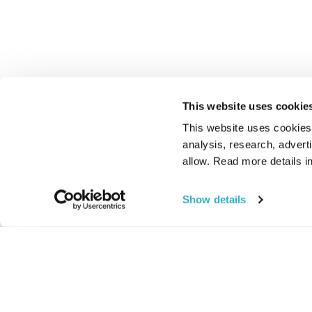
This website uses cookie
This website uses cookies t
analysis, research, advert
allow. Read more details in
Show details