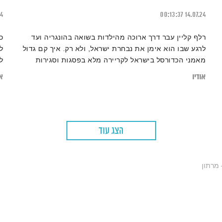
24
00:13:37
14.07.24
רלף קליין עבר דרך ארוכה מהילדות בשואה בהונגריה ועד
כ
לרגע שבו הוא אימן את נבחרת ישראל, ולא רק. איך קם גדול
ל
מאמני הכדורסל בישראל לקריירה מלא בפסגות וסגירות
ל
מעגל?
נ
אודיו
או
הצג עוד
 מרתון