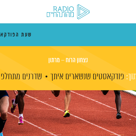
שעת הפודקא
נצחון הרוח – מרתון
וך:
פודקאסטים שנשארים איתך
שדרנים מתחלפי