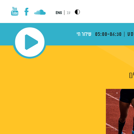
|
עב
ENG
סט
05:00-06:30
שידור חי
ם