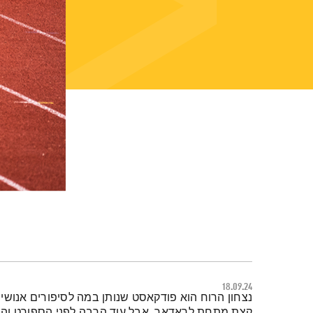
18.09.24
תמצית הפודקאסט
נצחון הרוח הוא פודקאסט שנותן במה לסיפורים אנושי
קצת מתחת לראדאר, אבל עוד הרבה לפני הספורט והת