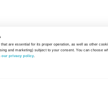
s
hat are essential for its proper operation, as well as other cooki
ising and marketing) subject to your consent. You can choose wh
 
our privacy policy
.
רדיו מהות החיים משדר ב:
ערוץ 87
YES
סלקום
TV
TUNE IN