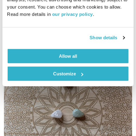
00:59:30
29.12.25
your consent. You can choose which cookies to allow. 
Read more details in 
our privacy policy
.
שעה של מוזיקה מעולה לבוקר. כל בוקר – בעריכת ובהגשת אמיר
פרי
אודיו
Show details
Allow all
Customize