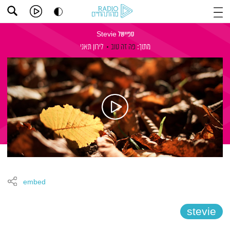
ספיישל Stevie
מתוך:
פה זה טוב
לירון תאני
embed
stevie