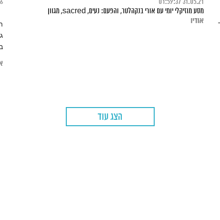
26
01:59:37
31.05.21
מסע מוזיקלי יומי עם אורי בנקהלטר, והפעם: נעים, sacred, מגוון
אודיו
שרד
ת
ג
ב
או
הצג עוד