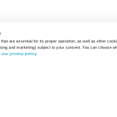
s
hat are essential for its proper operation, as well as other cooki
ising and marketing) subject to your consent. You can choose wh
 
our privacy policy
.
רדיו מהות החיים משדר ב:
ערוץ 87
YES
סלקום
TV
TUNE IN