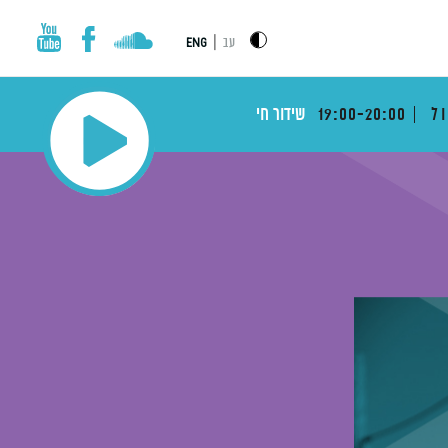
|
עב
ENG
ול
19:00-20:00
שידור חי