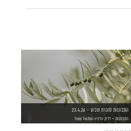
התבוננות סוגרת שבוע – 23.4.26
התבוננות
דליק ווליניץ
ושמואל שאול