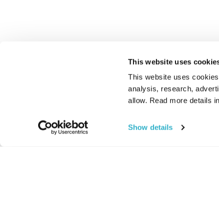
This website uses cookie
This website uses cookies t
analysis, research, advert
allow. Read more details in
Show details