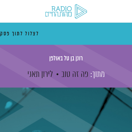
לצלול לתוך פסק
רונן בן טל באולפן
מתוך:
פה זה טוב
לירון תאני