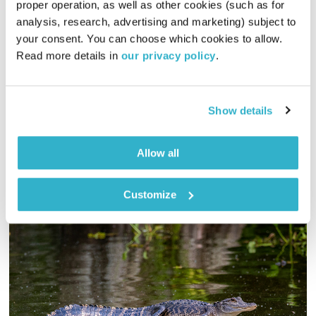
proper operation, as well as other cookies (such as for 
פרנס בדרך הביתה – 11.9.23
analysis, research, advertising and marketing) subject to 
פרנס בדרך הביתה
שמעון פרנס
your consent. You can choose which cookies to allow. 
Read more details in 
our privacy policy
.
00:56:36
11.09.23
שעה אינטימית עם שמעון פרנס – מוזיקה, מונולוגים וסיפורים
שיעזרו לכם להוריד הילוך
Show details
אודיו
Allow all
Customize