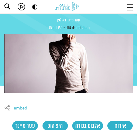
עטר מיינר באולפן
מתוך:
פה זה טוב
לירון תאני
embed
אירוח
אלבום בכורה
היפ הופ
עטר מיינר