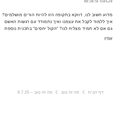
00:30:16
17.04.20
מדוע חשוב לנו, דווקא בתקופה הזו להיות הורים מושלמים?
איך ללמוד לקבל את עצמנו ואיך נתמודד עם רגשות האשם
גם אם לא תמיד מצליח לנו? "הקול יחסים" בתכנית נוספת
לימי הקורונה. מוזמנים להרחיב על ידי קריאת הכתבה:
אודיו
"מהו הבסיס לפרפקציוניזם אישי וסביבתי – וכיצד אפשר
להקל על עצמנו?"
דף הבית
פה זה טוב
פה זה טוב – 9.7.25