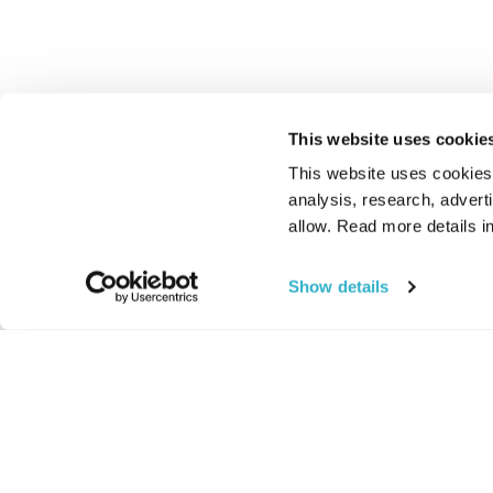
This website uses cookie
This website uses cookies t
analysis, research, advert
allow. Read more details in
Show details