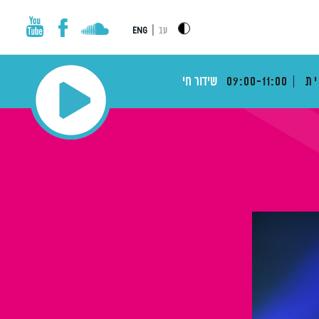
|
עב
ENG
ית
09:00-11:00
שידור חי