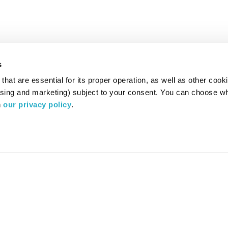
s
hat are essential for its proper operation, as well as other cooki
ising and marketing) subject to your consent. You can choose wh
 
our privacy policy
.
רדיו מהות החיים משדר ב:
ערוץ 87
YES
סלקום
TV
TUNE IN