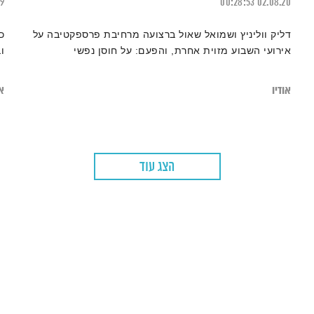
19
00:28:53
02.08.20
דליק ווליניץ ושמואל שאול ברצועה מרחיבת פרספקטיבה על
כ
אירועי השבוע מזוית אחרת, והפעם: על חוסן נפשי
ו
אודיו
או
הצג עוד