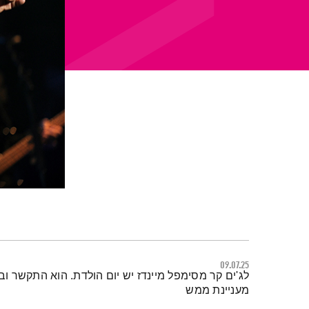
09.07.25
תמצית הפודקאסט
לג'ים קר מסימפל מיינדז יש יום הולדת. הוא התקשר וביקש
מעניינת ממש