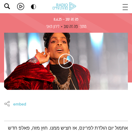
פה זה טוב – 8.6.25
מתוך:
פה זה טוב
לירון תאני
embed
תמצית הפודקאסט
אתמול יום הולדת לפרינס, אז חציש ממנו. חוץ מזה, פאלפ חדש