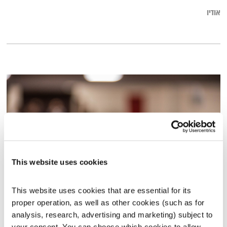
אודיו
This website uses cookies
This website uses cookies that are essential for its 
מנועים קדימה – 2.2.21
proper operation, as well as other cookies (such as for 
מנועים קדימה
גלית גורא-עיני
analysis, research, advertising and marketing) subject to 
00:59:25
02.02.21
your consent. You can choose which cookies to allow. 