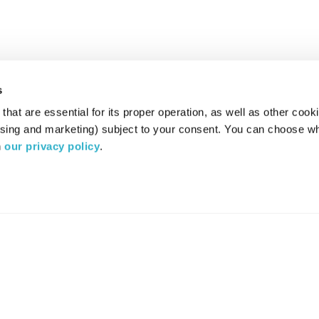
s
hat are essential for its proper operation, as well as other cooki
ising and marketing) subject to your consent. You can choose wh
 
our privacy policy
.
רדיו מהות החיים משדר ב:
ערוץ 87
YES
סלקום
TV
TUNE IN