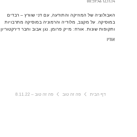
00:59:46
12.11.14
האבולוציה של המוזיקה והתודעה, עם דני שוורץ – רבדים
במוסיקה. על מקצב, מלודיה והרמוניה במוסיקה מתרבויות
ותקופות שונות. אורח: מייק פרומן. נגן אבוב וחבר דירקטוריון
מרכז למוסיקה פליציה בלומנטל
אודיו
דף הבית
פה זה טוב
פה זה טוב – 8.11.22