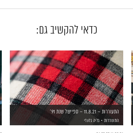
כדאי להקשיב גם:
התעוררות – 11.8.21 – ספיישל שנת 91'
התעוררות
גליה גלעדי