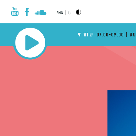
|
עב
ENG
ט
07:00-09:00
שידור חי