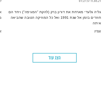
19
01:27:57
11.08.21
גליה גלעדי מארחת את דורון ברק (להקת "המגיפה") ויחד הם
א
חוזרים בזמן אל שנת 1991 ואל כל המוזיקה הטובה שהביאה
מ
איתה
אודיו
או
הצג עוד