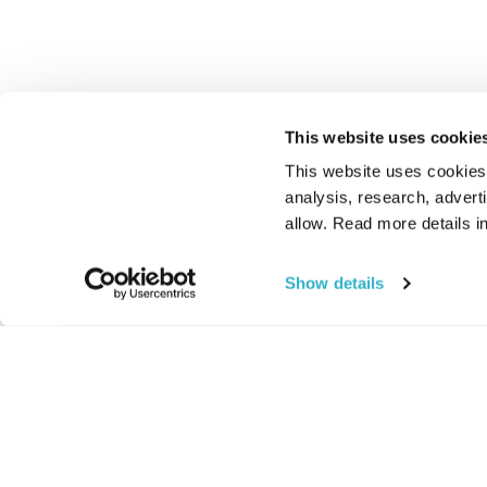
This website uses cookie
This website uses cookies t
analysis, research, advert
allow. Read more details in
Show details