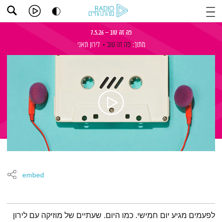
פה זה טוב – 7.5.26
מתוך:
פה זה טוב
לירון תאני
embed
תמצית הפודקאסט
לפעמים מגיע יום חמישי. כמו היום. שעתיים של מוזיקה עם לירון