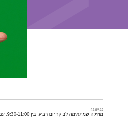
04.09.24
תמצית הפודקאסט
מוזיקה שמתאימה לבוקר יום רביעי בין 9:30-11:00, עם לירון תאני