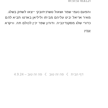
01:57:53
18.02.21
והפעם נעמי שמר ושאול טשרניחובקי ייצאו לשחק בשלג.
מאיר אריאל יביט עליהם מביתו וליליאן בארטו תביא להם
כדורי שלג מסקנדינביה. ודורון שפר יכין לכולם תה. וויקרא
כ״א. ואלוהים? איתנו. ויופי. טפו עלינו
אודיו
דף הבית
פה זה טוב
פה זה טוב – 4.9.24