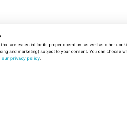
s
hat are essential for its proper operation, as well as other cooki
ising and marketing) subject to your consent. You can choose wh
 
our privacy policy
.
רדיו מהות החיים משדר ב:
ערוץ 87
YES
סלקום
TV
TUNE IN