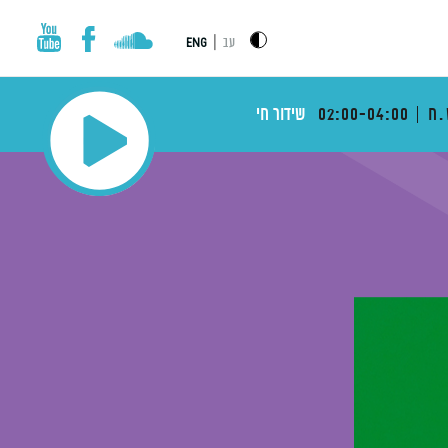
|
עב
ENG
.ח
02:00-04:00
שידור חי