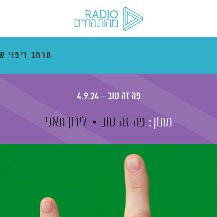
מרחב ריפוי ש
פה זה טוב – 4.9.24
מתוך:
פה זה טוב
לירון תאני