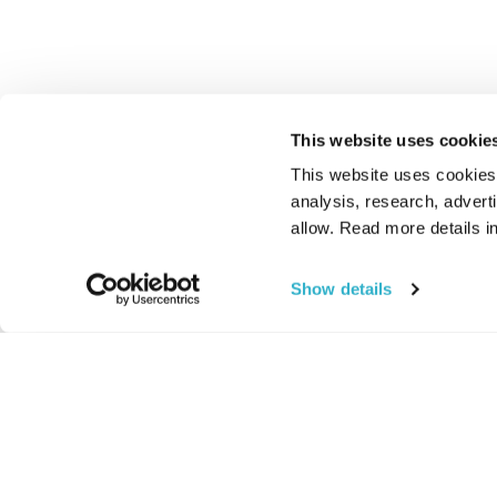
This website uses cookie
This website uses cookies t
analysis, research, advert
allow. Read more details in
Show details