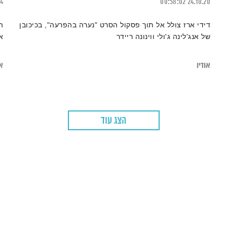
14
00:58:02
24.10.20
דידי ארז צולל אל תוך פסקול הסרט "נערה בהפרעה", בכיכובן
ה
של אנג'לינה ג'ולי ווינונה ריידר
א
אודיו
או
הצג עוד