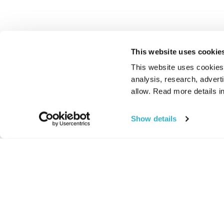
This website uses cookie
This website uses cookies t
analysis, research, advert
allow. Read more details in
Show details