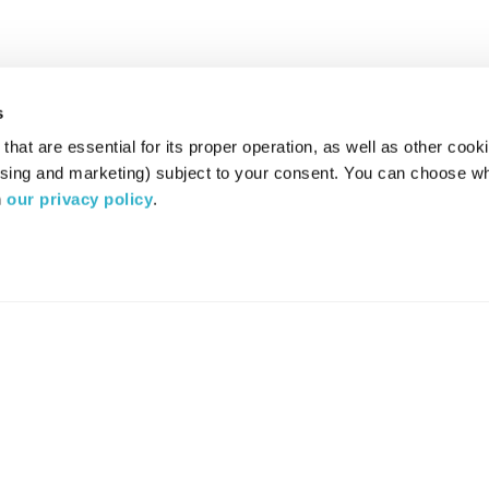
s
hat are essential for its proper operation, as well as other cooki
ising and marketing) subject to your consent. You can choose wh
 
our privacy policy
.
רדיו מהות החיים משדר ב:
ערוץ 87
YES
סלקום
TV
TUNE IN