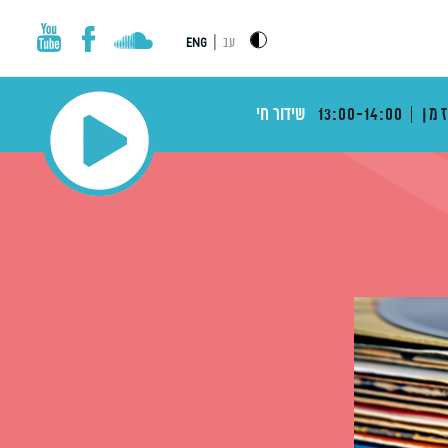
|
עב
ENG
מן
13:00-14:00
שידור חי