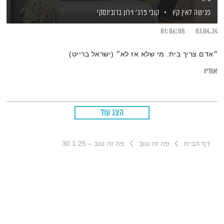
פגישה לאין קץ
קובי פרג'
וירון ברובינסקי
01:06:08
07.04.24
״אדם צריך בית. מי שלא אז לא״ (ישראל ברייט)
אודיו
הצג עוד
דף הבית
פה זה טוב
פה זה טוב – 30.1.25