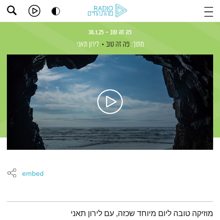
פה זה טוב – 30.1.25
מתוך:
פה זה טוב
לירון תאני
embed
תמצית הפודקאסט
מוזיקה טובה ליום מיוחד שכזה, עם לירון תאני