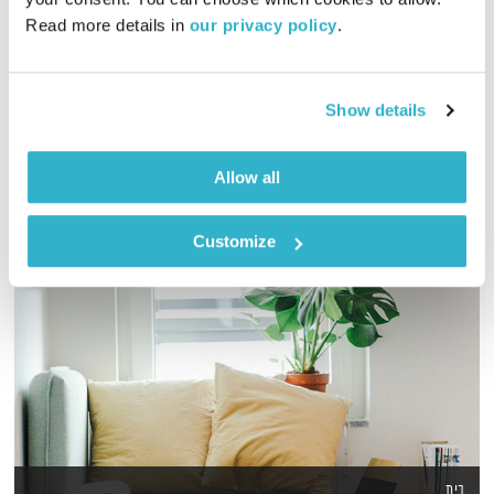
Read more details in 
our privacy policy
.
לירון תאני מארח את יובל מנדלסון באולפן, לרגל צאת האלבום
החדש שלו ושל המסע לפולין
אודיו
Show details
Allow all
Customize
בית