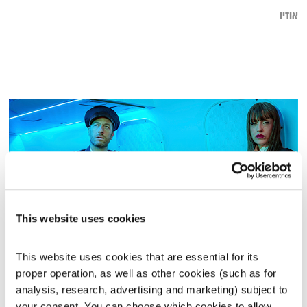
אודיו
This website uses cookies
This website uses cookies that are essential for its 
פה זה טוב עם יובל מנדלסון
proper operation, as well as other cookies (such as for 
פה זה טוב
לירון תאני
analysis, research, advertising and marketing) subject to 
01:29:57
16.07.25
your consent. You can choose which cookies to allow. 