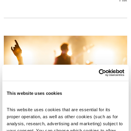
אודיו
This website uses cookies
מנועים קדימה – 13.1.20
This website uses cookies that are essential for its 
מנועים קדימה
גלית גורא-עיני
proper operation, as well as other cookies (such as for 
01:00:12
13.01.20
analysis, research, advertising and marketing) subject to 
your consent. You can choose which cookies to allow. 