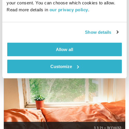
your consent. You can choose which cookies to allow. 
Read more details in 
our privacy policy
.
האם אתם מאמינים בגורל? האם מה שצריך לקרות באמת קורה?
ומה התפקיד שלנו בתוך כל זה?
אודיו
Show details
Allow all
Customize
התעוררות – 3.3.21