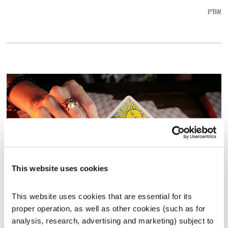
אודיו
This website uses cookies
גורל
This website uses cookies that are essential for its 
המניע
אלון נוימן
proper operation, as well as other cookies (such as for 
analysis, research, advertising and marketing) subject to 
00:57:07
01.12.23