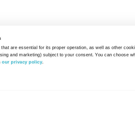
s
hat are essential for its proper operation, as well as other cooki
ising and marketing) subject to your consent. You can choose wh
 
our privacy policy
.
רדיו מהות החיים משדר ב:
ערוץ 87
YES
סלקום
TV
TUNE IN