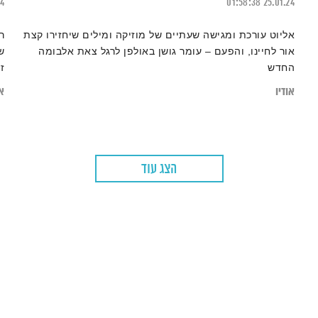
24
01:58:38
25.01.24
אליוט עורכת ומגישה שעתיים של מוזיקה ומילים שיחזירו קצת
ר
אור לחיינו, והפעם – עומר גושן באולפן לרגל צאת אלבומה
ש
החדש
ז
מ
אודיו
או
ב
ד
הצג עוד