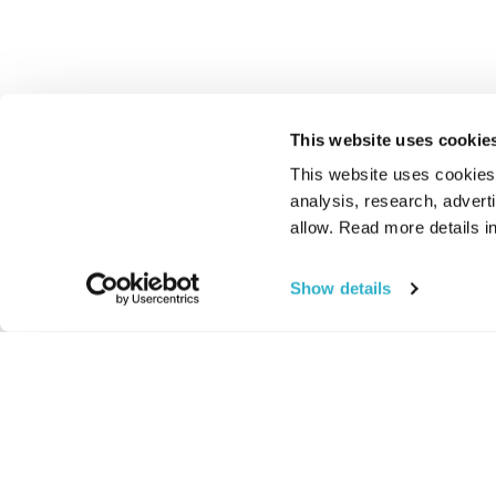
This website uses cookie
This website uses cookies t
analysis, research, advert
allow. Read more details in
Show details