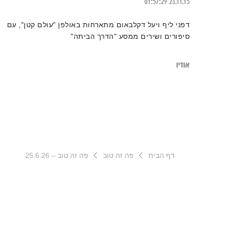
01:57:29
23.11.15
דפני ליף ויעל דקלבאום מתארחות באולפן "עולם קטן", עם
סיפורים ושירים ממסע "הדרך הביתה"
אודיו
דף הבית
פה זה טוב
פה זה טוב – 25.6.26