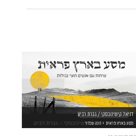
דניאל קישינובסקי / גברת רביע
מסע בארץ פראית
רונה שפריר