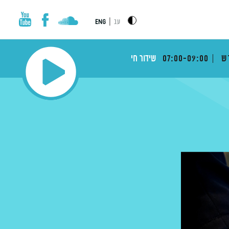
|
עב
ENG
דש
07:00-09:00
שידור חי