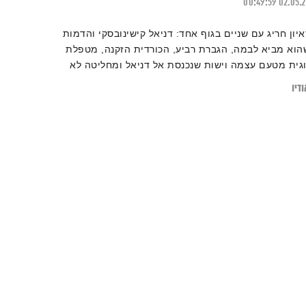
00:49:59
02.05.
איון חריג עם שניים בגוף אחד: דניאל קישינובסקי והדמות
הוא מביא לבמה, הגברת רביע, הכורדית הזקנה, מטפלת
וגית מטעם עצמה וישות שנכנסת אל דניאל ומחליטה לא
עט דברים על חייו. השיחה התנהלה מאחורי הקלעים, על
דיו
מה ואפילו בתוך הזוגיות שלי, כמראיינת. מערבות סיביר,
רך הפוליטיקה הישראלית ועמוק לתוך הזוגיות של כולנו