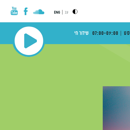
|
עב
ENG
ט
07:00-09:00
שידור חי