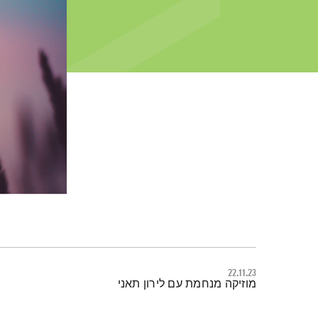
22.11.23
תמצית הפודקאסט
מוזיקה מנחמת עם לירון תאני