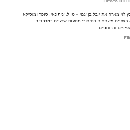
00:56:56
01.01.
נץ לוי מארח את יובל בן עמי – טייל, עיתונאי, סופר ומוסיקאי
 השניים משתפים בסיפורי מסעות אישיים במרחבים
פיזיים והרוחניים.
דיו