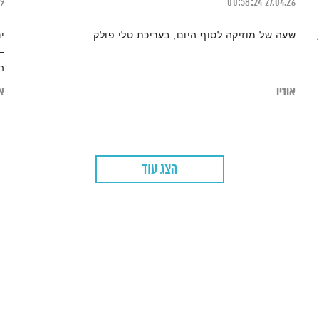
09
00:58:24
27.04.26
שעה של מוזיקה לסוף היום, בעריכת טלי פולק
י
–
ה
אודיו
או
הצג עוד