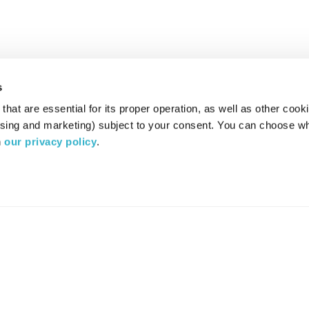
s
hat are essential for its proper operation, as well as other cooki
ising and marketing) subject to your consent. You can choose wh
 
our privacy policy
.
רדיו מהות החיים משדר ב:
ערוץ 87
YES
סלקום
TV
TUNE IN