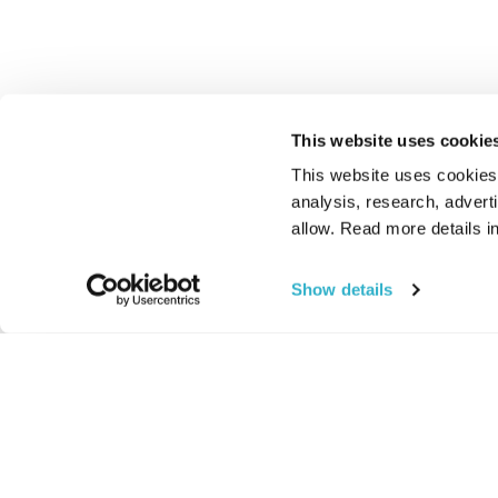
This website uses cookie
This website uses cookies t
analysis, research, advert
allow. Read more details in
Show details