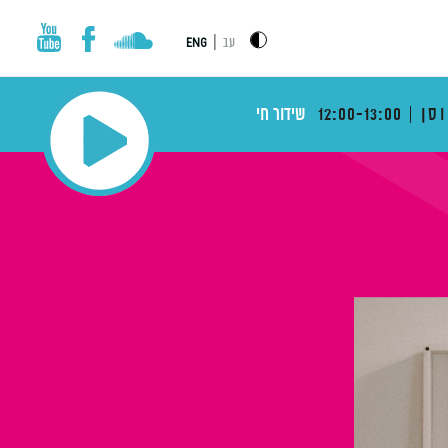
|
עב
ENG
סן
12:00-13:00
שידור חי