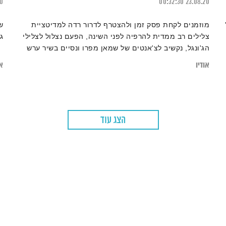
20
00:32:30
23.08.20
מוזמנים לקחת פסק זמן ולהצטרף לדרור רדה למדיטציית
ש
צלילים רב ממדית להרפיה לפני השינה, הפעם נצלול לצלילי
ג
הג'ונגל, נקשיב לצ'אנטים של שמאן מפרו ונסיים בשיר ערש
פרואני לפני השינה.
אודיו
או
הצג עוד