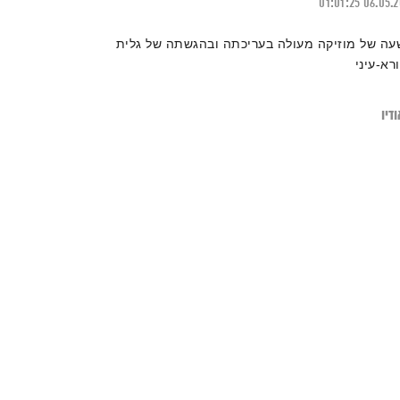
01:01:25
06.05.
עה של מוזיקה מעולה בעריכתה ובהגשתה של גלית
ורא-עיני
דיו