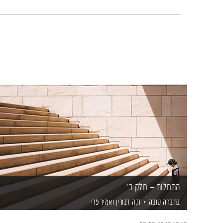
התחלות – חלק ב'
בחברה טובה
דנה דבורין
ואמיר פרי