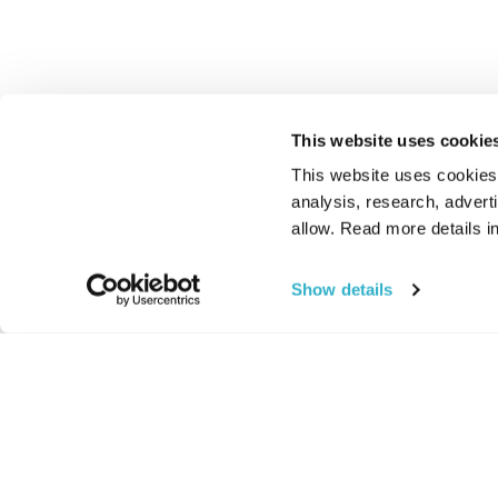
This website uses cookie
This website uses cookies t
analysis, research, advert
allow. Read more details in
Show details