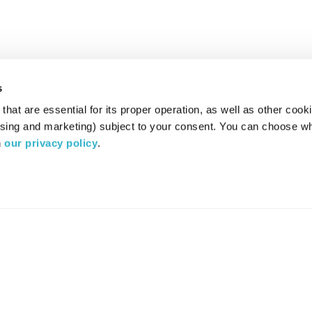
s
hat are essential for its proper operation, as well as other cooki
ising and marketing) subject to your consent. You can choose wh
 
our privacy policy
.
רדיו מהות החיים משדר ב:
ערוץ 87
YES
סלקום
TV
TUNE IN