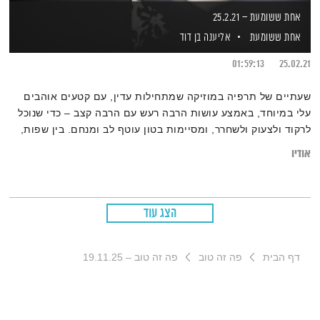
אחת ששומעת – 25.2.21
אחת ששומעת
אליענה בן דוד
01:59:13
25.02.21
שעתיים של תרפיה במוזיקה שמתחילות עדין, עם קטעים אוהבים
עלי במיוחד, באמצע עושות הרבה רעש עם הרבה קצב – כדי שנוכל
לרקוד ולצעוק ולשחרר, ומסיימות בטון עוטף לב ומנחם. בין שפות,
סגנונות, מקצבים ויבשות – גרוב עולמי עם אליענה בן-דוד, מהאולפן
אודיו
הביתי בברלין. רוצים את רשימות השידור המלאות? מוזמנים לבקר
בבלוג של אחת ששומעת
.
הצג עוד
דף הבית
פה זה טוב
פה זה טוב – 19.11.25