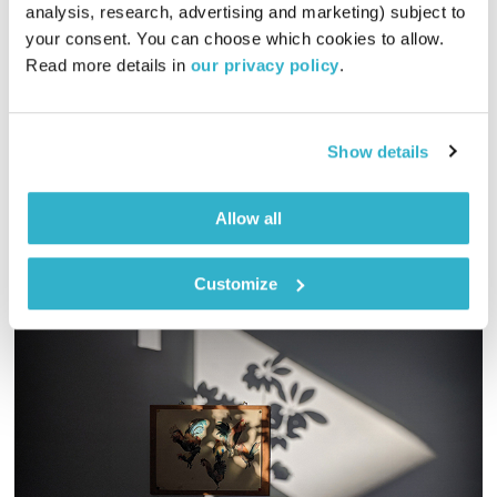
כל יום מחדש
אמיר פרי
analysis, research, advertising and marketing) subject to 
your consent. You can choose which cookies to allow. 
00:56:56
05.01.20
Read more details in 
our privacy policy
.
שעה של מוזיקה מעולה להתעורר איתה, בעריכת ובהגשת אמיר פרי
אודיו
Show details
Allow all
Customize