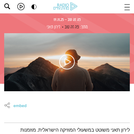
פה זה טוב – 19.11.25
מתוך:
פה זה טוב
לירון תאני
embed
תמצית הפודקאסט
לירון תאני משוטט במשעולי המוזיקה הישראלית. מוזמנות