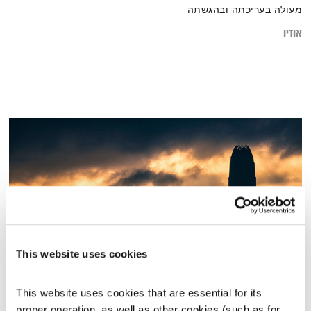
מעולה בעריכתה ובהגשתה
אודיו
This website uses cookies
תמיכה טכנית – 14.05.18
This website uses cookies that are essential for its 
תמיכה טכנית
אלון נוימן
ויעל מן שחר
proper operation, as well as other cookies (such as for 