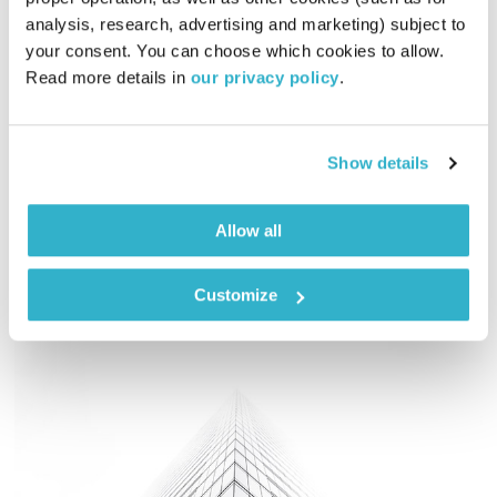
00:58:59
02.05.18
analysis, research, advertising and marketing) subject to 
your consent. You can choose which cookies to allow. 
מהי עייפות אמיתית? האם מקורה בגוף, או בנפש? ואם העייפות
Read more details in 
our privacy policy
.
היא בנפשנו, איך נוכל להתאושש ולאגור כוחות? אלון נוימן ואסי
עזריה בשעה על… עייפות. מוזמנים להרחיב על ידי קריאת הכתבה:
"האם אתם טיפוס בוקר או טיפוס ערב? היכרות עם השעון הביולוגי
אודיו
Show details
האישי יכולה לחולל פלאים"
Allow all
Customize