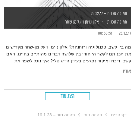
תמיכה טכנית – 25.12.17
תמיכה טכנית
אלון נוימן
ויעל מן שחר
00:58:51
25.12.17
מה בין קשב, טכנולוגיה ורוחניות? אלון נוימן ויעל מן-שחר מקדישים
את תכניתם לקשר הייחודי בין שלושה דברים מהותיים בחיינו. האם
קשב, ריכוז ומיקוד נפגעים בעידן הדיגיטלי? איך נוכל לשפר את
המצב מבלי לוותר על הקידמה? המאמנת יעל צור באולפן ועונה על
אודיו
כל השאלות. וגם! משקפיים חדשים ומסקרנים במיוחד, ויתרונותיו
המשמעותיים של… השעמום
הצג עוד
דף הבית
פה זה טוב
פה זה טוב – 16.1.23