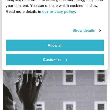
00:58:59
23.07.23
your consent. You can choose which cookies to allow. 
Read more details in 
our privacy policy
.
כל יום בדרך הביתה – שעה של מוזיקה מעולה בעריכתה ובהגשתה
של גלית גורא-עיני
אודיו
Show details
Allow all
Customize