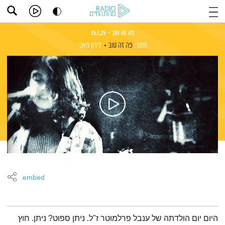
פה זה טוב – 15.1.25
מתוך:
פה זה טוב
לירון תאני
embed
תמצית הפודקאסט
היום יום הולדתה של ענבל פרלמוטר ז"ל. ניתן ספוט? ניתן. חוץ