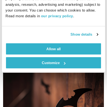
analysis, research, advertising and marketing) subject to 
מנועים קדימה
גלית גורא-עיני
your consent. You can choose which cookies to allow. 
01:00:18
09.12.20
Read more details in 
our privacy policy
.
כל יום בדרך הביתה – שעה של מוזיקה מעולה בעריכתה ובהגשתה
של גלית גורא-עיני
Show details
אודיו
Allow all
Customize