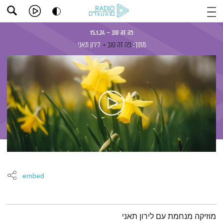
פה זה טוב – 15.1.24
מתוך:
פה זה טוב
לירון תאני
embed
תמצית הפודקאסט
מוזיקה מנחמת עם לירון תאני