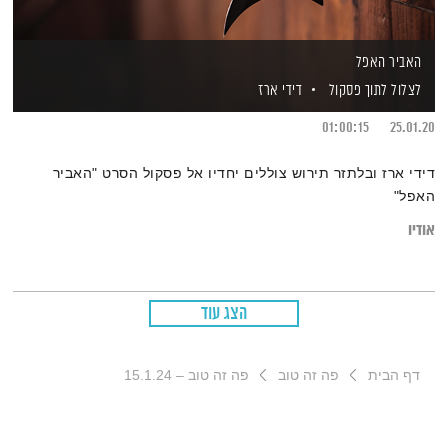
האביר האפל
לצלול לתוך פסקול
דידי ארז
01:00:15
25.01.20
דידי ארז ובלתזר תירוש צוללים יחדיו אל פסקול הסרט "האביר
האפל"
אודיו
הצג עוד
דף הבית
פה זה טוב
פה זה טוב – 15.1.24