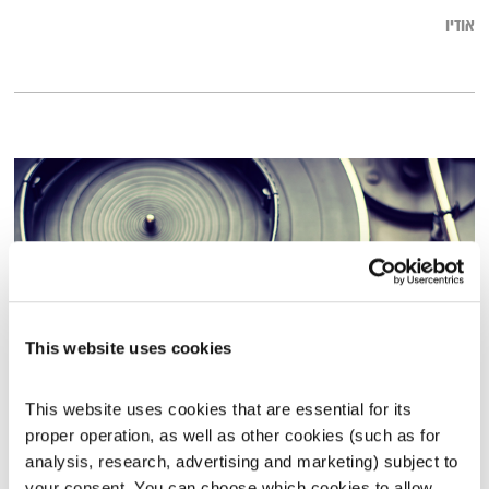
אודיו
This website uses cookies
This website uses cookies that are essential for its 
כל יום מחדש – 10.8.23
proper operation, as well as other cookies (such as for 
כל יום מחדש
אמיר פרי
analysis, research, advertising and marketing) subject to 
00:59:21
10.08.23
your consent. You can choose which cookies to allow. 