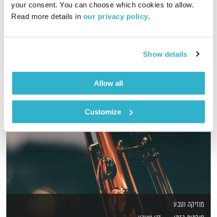
your consent. You can choose which cookies to allow. 
אברום בורג בתכנית רדיו אישית, במעבר שבין השבוע לסוף השבוע,
Read more details in 
our privacy policy
.
ובמחשבות על השונה והדומה, המשותף והמפריד. והפעם – חברים
אודיו
Show details
Allow all
Customize
מוזיקה וטבע