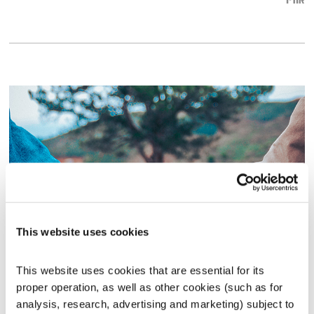
אודיו
This website uses cookies
חברים
כי באדם אאמין
אברום בורג
This website uses cookies that are essential for its 
proper operation, as well as other cookies (such as for 
00:46:53
04.11.18
analysis, research, advertising and marketing) subject to 