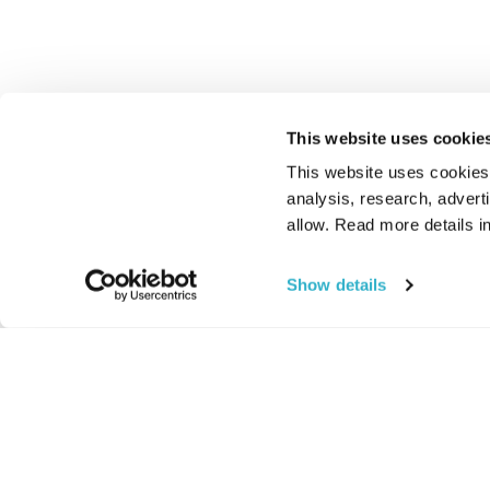
This website uses cookie
This website uses cookies t
analysis, research, advert
allow. Read more details in
Show details