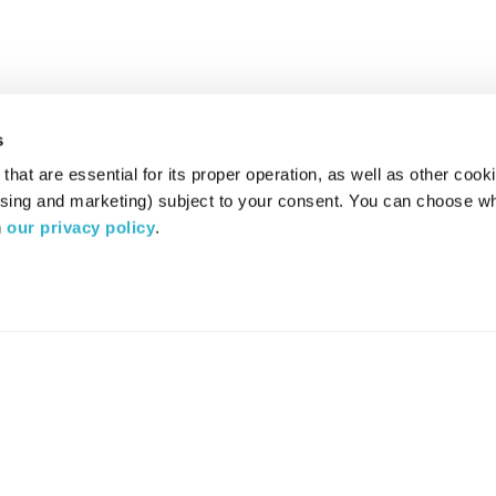
s
hat are essential for its proper operation, as well as other cooki
ising and marketing) subject to your consent. You can choose wh
 
our privacy policy
.
רדיו מהות החיים משדר ב:
ערוץ 87
YES
סלקום
TV
TUNE IN