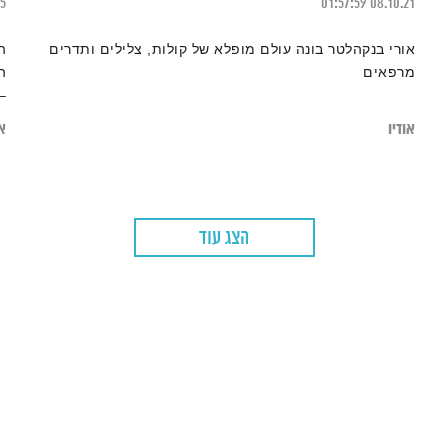
15
01:57:59
08.10.21
אורי בנקהלטר בונה עולם מופלא של קולות, צלילים ותדרים
ה
מרפאים
ה
–
אודיו
או
הצג עוד