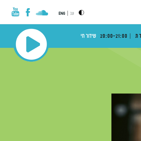
|
עב
ENG
דת
20:00-21:00
שידור חי