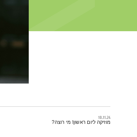
10.11.24
תמצית הפודקאסט
מוזיקה ליום ראשון! מי רוצה?