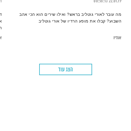
21
00:58:13
22.01.19
מה עובר לאורי גוטליב בראש? ואילו שירים הוא הכי אהב
ד
השבוע? קבלו את מופע הרדיו של אורי גוטליב
א
ה
ב
אודיו
או
הצג עוד