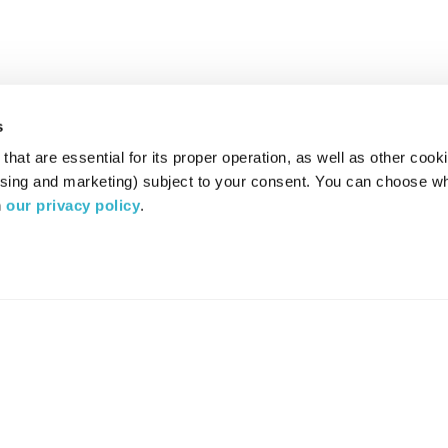
s
hat are essential for its proper operation, as well as other cooki
ising and marketing) subject to your consent. You can choose wh
 
our privacy policy
.
רדיו מהות החיים משדר ב:
ערוץ 87
YES
סלקום
TV
TUNE IN