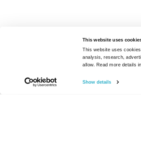
This website uses cookie
This website uses cookies t
analysis, research, advert
allow. Read more details in
Show details