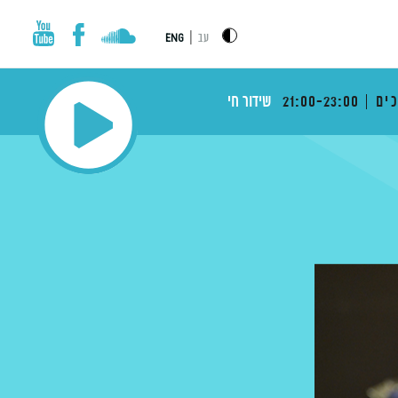
|
עב
ENG
ים
21:00-23:00
שידור חי