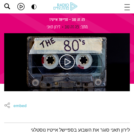
פה זה טוב – ספיישל אייטיז
מתוך:
פה זה טוב
לירון תאני
embed
תמצית הפודקאסט
לירון תאני סוגר את השבוע בספיישל אייטיז נוסטלגי