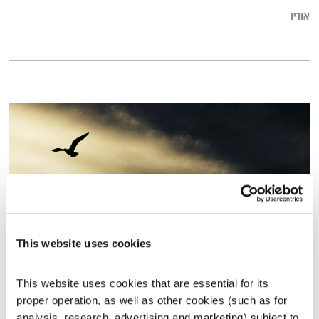
אודיו
This website uses cookies
אבידות ומציאות – מה יש בחיפוש התמידי שעושה אותנו מאושרים?
This website uses cookies that are essential for its 
קול קורא
תום לב-ארי
וירדן להבי
proper operation, as well as other cookies (such as for 
00:12:27
06.11.19
analysis, research, advertising and marketing) subject to 